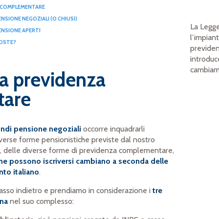
A COMPLEMENTARE
ENSIONE NEGOZIALI (O CHIUSI)
La Legge
PENSIONE APERTI
l’impian
POSTE?
previde
introduc
cambiam
la previdenza
are
ondi pensione
negoziali
occorre inquadrarli
iverse forme pensionistiche previste dal nostro
o, delle diverse forme di previdenza complementare,
che possono iscriversi cambiano a seconda delle
to italiano
.
asso indietro e prendiamo in considerazione i
tre
ana
nel suo complesso: