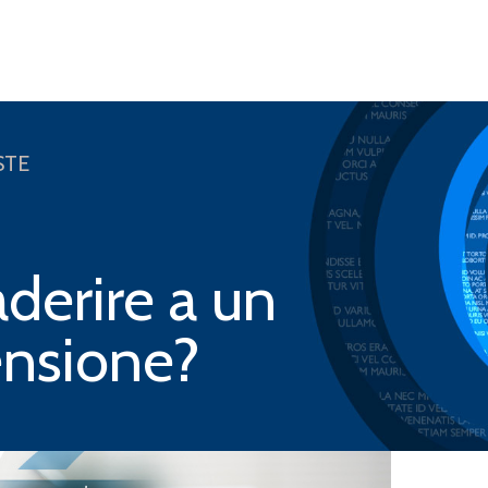
STE
derire a un
nsione?