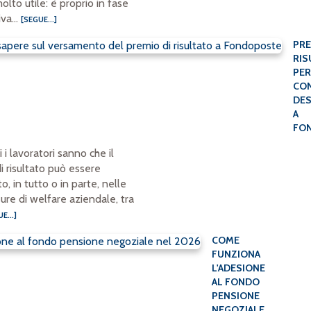
olto utile: è proprio in fase
iva...
[SEGUE...]
PRE
RIS
PE
CON
DES
A
FO
 i lavoratori sanno che il
i risultato può essere
o, in tutto o in parte, nelle
sure di welfare aziendale, tra
E...]
COME
FUNZIONA
L'ADESIONE
AL FONDO
PENSIONE
NEGOZIALE