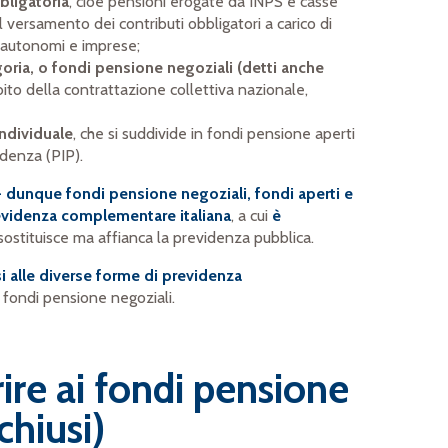
bligatoria
, cioè pensioni erogate da INPS e casse
l versamento dei contributi obbligatori a carico di
i, autonomi e imprese;
oria, o fondi pensione negoziali (detti anche
ambito della contrattazione collettiva nazionale,
individuale
, che si suddivide in fondi pensione aperti
videnza (PIP).
o - dunque fondi pensione negoziali, fondi aperti e
revidenza complementare italiana
, a cui
è
sostituisce ma affianca la previdenza pubblica.
si alle diverse forme di previdenza
 fondi pensione negoziali.
ire ai fondi pensione
chiusi)