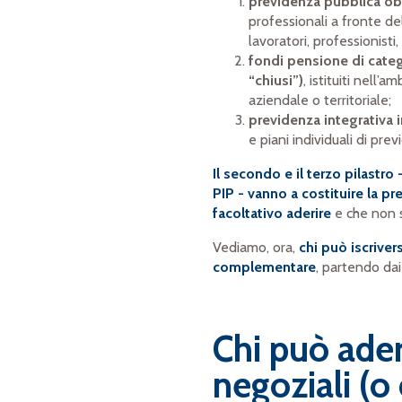
previdenza pubblica ob
professionali a fronte de
lavoratori, professionist
fondi pensione di categ
“chiusi”)
, istituiti nell’
aziendale o territoriale;
previdenza integrativa 
e piani individuali di pre
Il secondo e il terzo pilastr
PIP - vanno a costituire la p
facoltativo aderire
e che non 
Vediamo, ora,
chi può iscriver
complementare
, partendo dai
Chi può ader
negoziali (o 