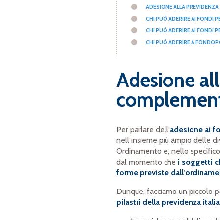
ADESIONE ALLA PREVIDENZ
CHI PUÒ ADERIRE AI FONDI P
CHI PUÒ ADERIRE AI FONDI 
CHI PUÒ ADERIRE A FONDO
Adesione al
complement
Per parlare dell’
adesione ai f
nell’insieme più ampio delle d
Ordinamento e, nello specific
dal momento che
i soggetti 
forme previste dall’ordinamen
Dunque, facciamo un piccolo p
pilastri della previdenza itali