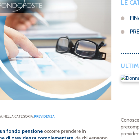
LE CA
FI
PR
ULTIM
DA: NELLA CATEGORIA:
PREVIDENZA
Conosce
precompi
a un fondo pensione
occorre prendere in
previde
rme di previdenza complementare
, da chi vengono