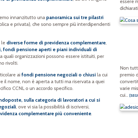
essere m
dichiarat
riremo innanzitutto una
panoramica sui tre pilastri
lica e privata), che sono sempre più interdipendenti
 le
diverse forme di previdenza complementare
,
 fondi pensione aperti e piani individuali di
 quali organizzazioni possono essere istituiti, per
o rivolti.
Non tutti
premio d
icolare ai
fondi pensione negoziali o chiusi
la cui
convertit
 il nome, non è aperta a tutti ma riservata a quei
varie mi
pecifico CCNL o un accordo specifico.
cui...
[SEGU
oposte, sulla categoria di lavoratori a cui si
egoziali
, ove vi sia la possibilità di iscriversi,
evidenza complementare più conveniente
.