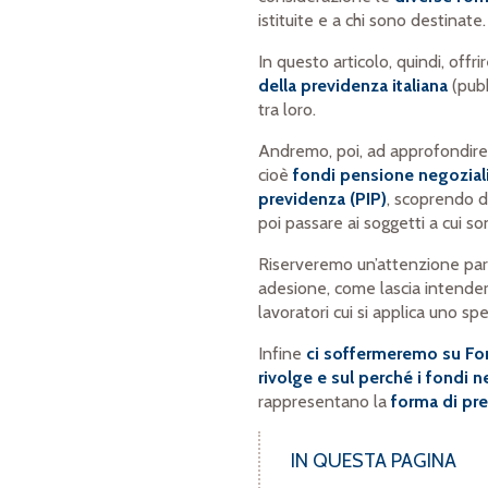
istituite e a chi sono destinate.
In questo articolo, quindi, off
della previdenza italiana
(pubb
tra loro.
Andremo, poi, ad approfondire
cioè
fondi pensione negoziali,
previdenza (PIP)
, scoprendo da
poi passare ai soggetti a cui son
Riserveremo un’attenzione part
adesione, come lascia intendere
lavoratori cui si applica uno s
Infine
ci soffermeremo su Fond
rivolge e sul perché i fondi n
rappresentano la
forma di pr
IN QUESTA PAGINA