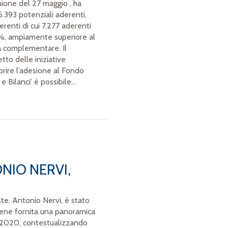
nione del 27 maggio , ha
6.393 potenziali aderenti,
renti di cui 7.277 aderenti
6%, ampiamente superiore al
a complementare. Il
tto delle iniziative
rire l’adesione al Fondo
 Bilanci' è possibile...
NIO NERVI,
e, Antonio Nervi, è stato
viene fornita una panoramica
el 2020, contestualizzando