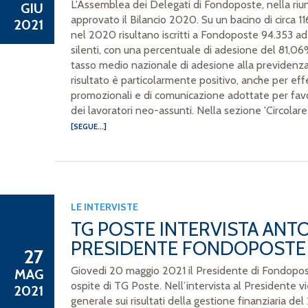
L'Assemblea dei Delegati di Fondoposte, nella riu
GIU
approvato il Bilancio 2020. Su un bacino di circa 11
2021
nel 2020 risultano iscritti a Fondoposte 94.353 ade
silenti, con una percentuale di adesione del 81,0
tasso medio nazionale di adesione alla previdenz
risultato è particolarmente positivo, anche per effe
promozionali e di comunicazione adottate per favo
dei lavoratori neo-assunti. Nella sezione 'Circolare e
[SEGUE...]
LE INTERVISTE
TG POSTE INTERVISTA ANTO
PRESIDENTE FONDOPOSTE
27
Giovedi 20 maggio 2021 il Presidente di Fondopost
MAG
ospite di TG Poste. Nell’intervista al Presidente 
2021
generale sui risultati della gestione finanziaria d