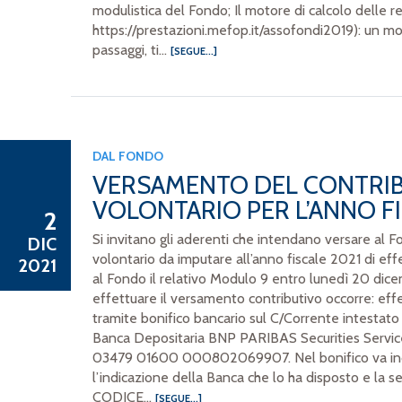
modulistica del Fondo; Il motore di calcolo delle re
https://prestazioni.mefop.it/assofondi2019): un mot
passaggi, ti...
[SEGUE...]
DAL FONDO
VERSAMENTO DEL CONTRI
VOLONTARIO PER L’ANNO FI
2
Si invitano gli aderenti che intendano versare al 
DIC
volontario da imputare all’anno fiscale 2021 di effe
2021
al Fondo il relativo Modulo 9 entro lunedì 20 dicem
effettuare il versamento contributivo occorre: eff
tramite bonifico bancario sul C/Corrente intestat
Banca Depositaria BNP PARIBAS Securities Servic
03479 01600 000802069907. Nel bonifico va indi
l’indicazione della Banca che lo ha disposto e la
CODICE...
[SEGUE...]