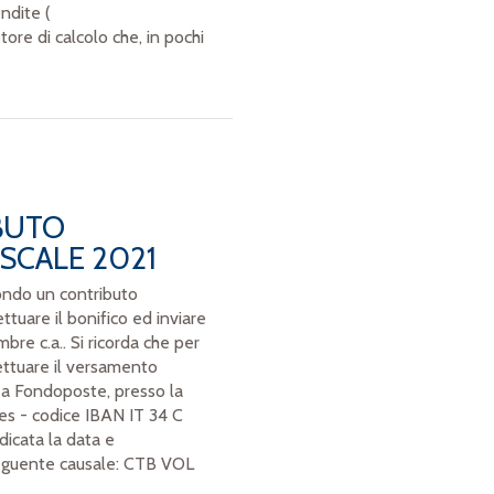
ndite (
ore di calcolo che, in pochi
BUTO
SCALE 2021
Fondo un contributo
ttuare il bonifico ed inviare
bre c.a.. Si ricorda che per
ettuare il versamento
o a Fondoposte, presso la
es - codice IBAN IT 34 C
cata la data e
 seguente causale: CTB VOL