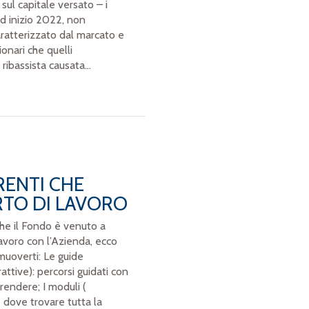
sul capitale versato – i
ad inizio 2022, non
ratterizzato dal marcato e
ionari che quelli
ribassista causata...
RENTI CHE
RTO DI LAVORO
che il Fondo è venuto a
avoro con l’Azienda, ecco
 muoverti: Le guide
attive): percorsi guidati con
prendere; I moduli (
 dove trovare tutta la