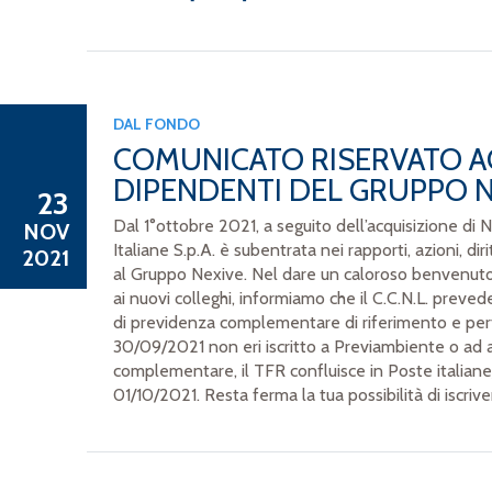
DAL FONDO
COMUNICATO RISERVATO AG
DIPENDENTI DEL GRUPPO N
23
Dal 1°ottobre 2021, a seguito dell’acquisizione di N
NOV
Italiane S.p.A. è subentrata nei rapporti, azioni, dir
2021
al Gruppo Nexive. Nel dare un caloroso benvenuto
ai nuovi colleghi, informiamo che il C.C.N.L. pre
di previdenza complementare di riferimento e pert
30/09/2021 non eri iscritto a Previambiente o ad a
complementare, il TFR confluisce in Poste italiane
01/10/2021. Resta ferma la tua possibilità di iscriver