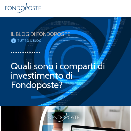
Salta
al
contenuto
IL BLOG DI FONDOPOSTE
principale
TUTTO IL BLOG
Quali sono i comparti di
investimento di
Fondoposte?