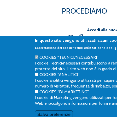
PROCEDIAMO
Accedi alla nuov
Accedendo alla
In questo sito vengono utilizzati alcuni co
dell’area riserva
L'accettazione dei cookie tecnici utilizzati sono obbliga
modificare il pro
ricordiamo che la
COOKIES “TECNICI/NECESSARI”
mese successivo a
I cookie Tecnici/necessari contribuiscono a ren
protette del sito. Il sito web non è in grado 
COOKIES “ANALITICI”
I cookie analitici vengono utilizzati per capire
numero di visitatori, frequenza di rimbalzo, sor
COOKIES “DI MARKETING”
I cookie di Marketing vengono utilizzati per for
Web e raccolgono informazioni per fornire ann
Seguici su:
Salva preferenze