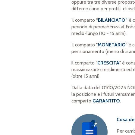
oppure tra tre diverse propost
differenziano per profili di ris
Il comparto “
BILANCIATO”
è c
periodo di permanenza al Fond
medio-lungo (10 - 15 anni).
Il comparto "
MONETARIO
" è 
pensionamento (meno di 5 ann
il comparto "
CRESCITA
" è cons
massimizzare i rendimenti ed
(oltre 15 anni)
Dalla data del 01/10/2025 NON
la posizione e i futuri versament
comparto
GARANTITO
.
Cosa dev
Per camb