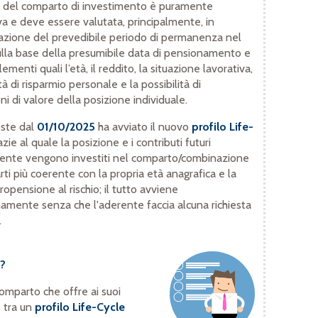
a del comparto di investimento è puramente
va e deve essere valutata, principalmente, in
azione del prevedibile periodo di permanenza nel
lla base della presumibile data di pensionamento e
elementi quali l’età, il reddito, la situazione lavorativa,
tà di risparmio personale e la possibilità di
oni di valore della posizione individuale.
ste dal
01/10/2025
ha avviato il nuovo
profilo Life-
zie al quale la posizione e i contributi futuri
rente vengono investiti nel comparto/combinazione
ti più coerente con la propria età anagrafica e la
ropensione al rischio; il tutto avviene
mente senza che l'aderente faccia alcuna richiesta
.
e?
mparto che offre ai suoi
e tra un
profilo Life-Cycle