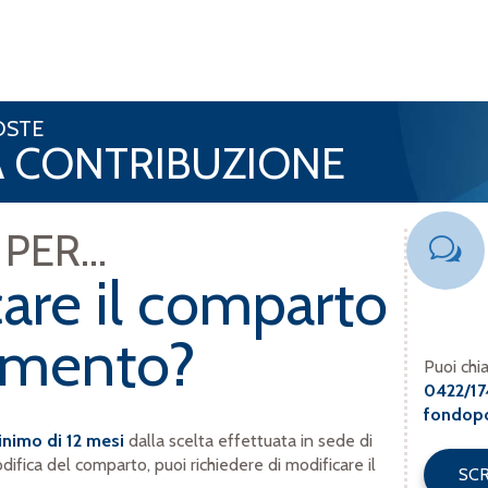
OSTE
LA CONTRIBUZIONE
PER...
care il comparto
timento?
Puoi chi
0422/17
fondopo
nimo di 12 mesi
dalla scelta effettuata in sede di
ifica del comparto, puoi richiedere di modificare il
SCR