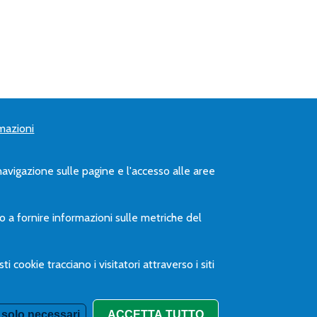
mazioni
 navigazione sulle pagine e l'accesso alle aree
no a fornire informazioni sulle metriche del
 cookie tracciano i visitatori attraverso i siti
CALL CENTER
0422 1745935
Rimuovi consen
 solo necessari
ACCETTA TUTTO