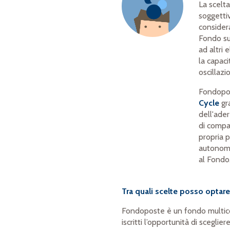
La scelt
soggetti
consider
Fondo su
ad altri 
la capaci
oscillazi
Fondopo
Cycle
gra
dell'ade
di compar
propria p
autonoma
al Fondo
Tra quali scelte posso optar
Fondoposte è un fondo multico
iscritti l’opportunità di sceglier