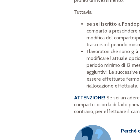
profilo di investimento.
Tuttavia:
se sei iscritto a Fondop
comparto a prescindere d
modifica del comparto/p
trascorso il periodo mini
I lavoratori che sono
già
modificare l’attuale opz
periodo minimo di 12 mesi
aggiuntivi; Le successiv
essere effettuate fermo 
riallocazione effettuata.
ATTENZIONE!
Se sei un aderen
comparto, ricorda di farlo prima
contrario, per effettuare il ca
Perchè c