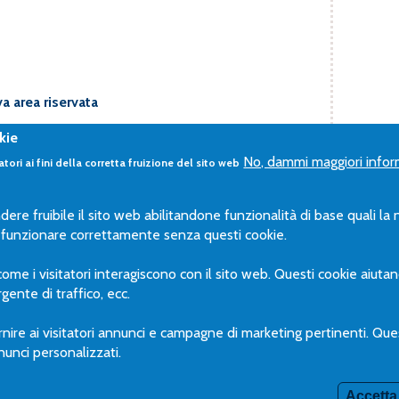
a area riservata
 sezione
“Investimento”
okie
ta del sito di Fondoposte potrai
No, dammi maggiori infor
tori ai fini della corretta fruizione del sito web
filo di investimento. Ti
 modifica avrà efficacia dal
 quello della richiesta.
dere fruibile il sito web abilitandone funzionalità di base quali la
di funzionare correttamente senza questi cookie.
FONDOPOSTE
 come i visitatori interagiscono con il sito web. Questi cookie aiuta
Codice fiscale 97296600584
gente di traffico, ecc.
PRIVACY
PROCEDURA WHISTLEBLOWING
RECLAMI
nire ai visitatori annunci e campagne di marketing pertinenti. Questi
unci personalizzati.
Accetta