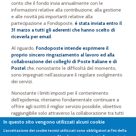
conto che il fondo invia annualmente con le
informazioni relative alla contribuzione, alla gestione
e alle novità più importanti relative alla
partecipazione a Fondoposte,
é stata inviata entro il
31 marzo a tutti gli aderenti che hanno scelto di
riceverla per email
.
Al riguardo,
Fondoposte intende esprimere il
proprio sincero ringraziamento al lavoro ed alla
collaborazione dei colleghi di Poste Italiane e di
Postel
che, nonostante le difficoltà del momento,
sono impegnati nell’assicurare il regolare svolgimento
dei servizi.
Nonostante i limiti imposti per il contenimento
dell’epidemia, riteniamo fondamentale continuare a
offrire agli iscritti il miglior servizio possibile, obiettivo
raggiungibile solo attraverso la collaborazione tra tutti
i lavoratori delle realtà coinvolte.
In questo sito vengono utilizzati alcuni cookie
L'accettazione dei cookie tecnici utilizzati sono obbligatori ai fini della
Il documento é comunque disponibile nell’area