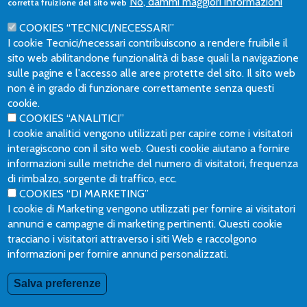
No, dammi maggiori informazioni
corretta fruizione del sito web
riservata agli aderenti del sito del fondo.
Cogliamo
l’occasione per ribadire a tutti gli iscritti la
COOKIES “TECNICI/NECESSARI”
necessità di aggiornare, attraverso l’area riservata, i
I cookie Tecnici/necessari contribuiscono a rendere fruibile il
recapiti email e cellulare.
sito web abilitandone funzionalità di base quali la navigazione
sulle pagine e l'accesso alle aree protette del sito. Il sito web
non è in grado di funzionare correttamente senza questi
cookie.
FONDOPOSTE
COOKIES “ANALITICI”
Codice fiscale 97296600584
I cookie analitici vengono utilizzati per capire come i visitatori
PRIVACY
PROCEDURA WHISTLEBLOWING
RECLAMI
interagiscono con il sito web. Questi cookie aiutano a fornire
informazioni sulle metriche del numero di visitatori, frequenza
di rimbalzo, sorgente di traffico, ecc.
Seguici su:
COOKIES “DI MARKETING”
I cookie di Marketing vengono utilizzati per fornire ai visitatori
annunci e campagne di marketing pertinenti. Questi cookie
tracciano i visitatori attraverso i siti Web e raccolgono
informazioni per fornire annunci personalizzati.
Salva preferenze
Serve Aiuto?