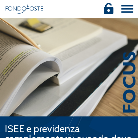
Salta
al
contenuto
principale
ISEE e previdenza