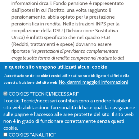
informazioni circa il Fondo pensione è rappresentato
dall’ipotesi in cui l’iscritto, una volta raggiunto il
pensionamento, abbia optato per la prestazione
pensionistica in rendita. Nelle istruzioni INPS per la
compilazione della DSU (Dichiarazione Sostitutiva
Unica) è infatti specificato che nel quadro FC8
(Redditi, trattamenti e spese) dovranno essere
riportate “
le prestazioni di previdenza complementare
erogate sotto forma di rendita comprese nel maturato dal
1° gennaio 2007
”. Nelle indicazioni è poi specificato che
In questo sito vengono utilizzati alcuni cookie
“Non devono essere indicate le prestazioni erogate dai fondi
L'accettazione dei cookie tecnici utilizzati sono obbligatori ai fini della
pensione sotto forma di capitale”.
No, dammi maggiori informazioni
corretta fruizione del sito web
Documenti utili:
Istruzioni INPS alla compilazione anno
COOKIES “TECNICI/NECESSARI”
2021
I cookie Tecnici/necessari contribuiscono a rendere fruibile il
sito web abilitandone funzionalità di base quali la navigazione
Fonti: “Istruzioni alla compilazione anno 2021”, disponibile
sulle pagine e l'accesso alle aree protette del sito. Il sito web
sul sito
www.inps.it
.
non è in grado di funzionare correttamente senza questi
cookie.
FONDOPOSTE
COOKIES “ANALITICI”